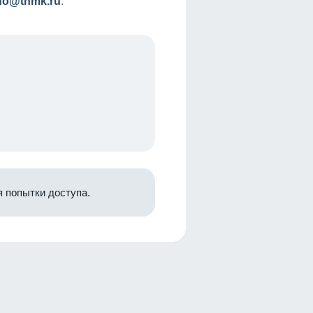
nfo@tnmk.ru
.
 попытки доступа.