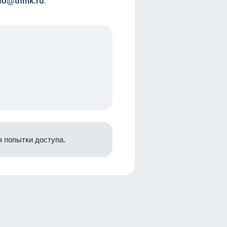
nfo@tnmk.ru
.
 попытки доступа.