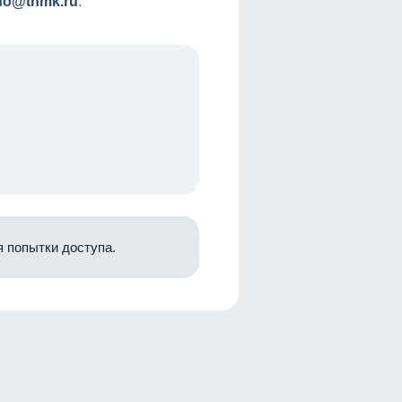
nfo@tnmk.ru
.
 попытки доступа.