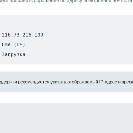
ете направить обращение по адресу электронной почты:
i
216.73.216.109
США (US)
Загрузка...
ддержки рекомендуется указать отображаемый IP-адрес и время